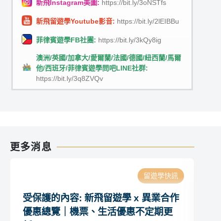
新飛Instagram美圖:
https://bit.ly/3oNSTfs
新飛留遊學Youtube影音:
https://bit.ly/2lEIBBu
菲律賓遊學FB社團:
https://bit.ly/3kQy8ig
澳洲/英國/加拿大/愛爾蘭/法國/德國/紐西蘭/馬爾
他/西班牙/菲律賓遊學問吧LINE社群:
https://bit.ly/3q8ZVQv
更多消息
留遊學快訊
受保護的內容: 新飛留遊學 x 異業合作
受
優惠總覽｜機票、生活優惠不定期更
(