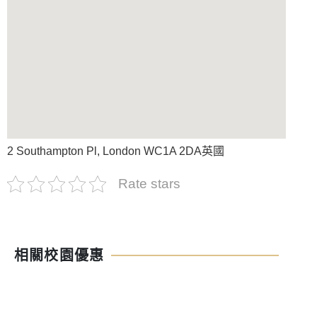
2 Southampton Pl, London WC1A 2DA英國
Rate stars
相關校園優惠