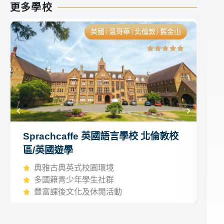
更多學校
英國
溫哥華
北倫敦
舊金山
Sprachcaffe 英國語言學校 北倫敦校
K
區/英國遊學
國
典雅古典英式校園環境
多國籍青少年學生社群
豐富課後文化及休閒活動