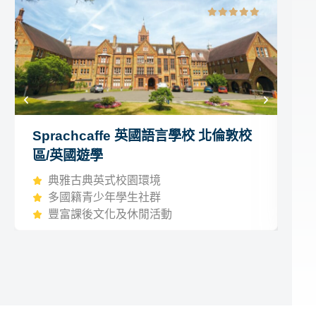
Sprachcaffe 英國語言學校 北倫敦校
K
區/英國遊學
國
典雅古典英式校園環境
多國籍青少年學生社群
豐富課後文化及休閒活動