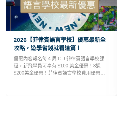
2026【菲律賓語言學校】優惠最新全
2
攻略，遊學省錢就看這篇！
略
優惠內容報名每 4 周 CIJ 菲律賓語言學校課
歐
程，新飛學員可享有 $100 美金優惠！8週
要 
$200美金優惠！菲律賓語言學校費用優惠適
久，
用期間CIJ菲律賓語言學校優惠：即日起菲律
加送
賓語言學校費用優惠注意事項長期優惠可同時
再
併用。
波