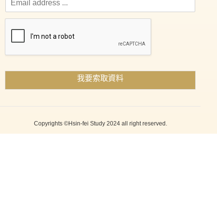
我要索取資料
Copyrights ©Hsin-fei Study 2024 all right reserved.