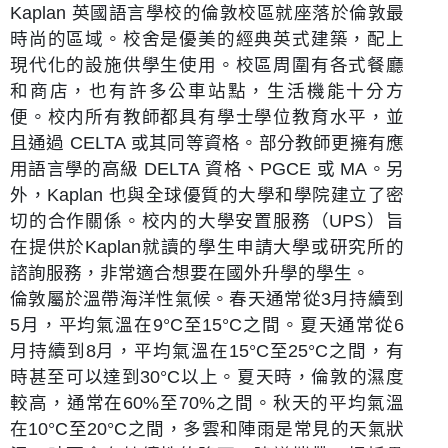
Kaplan 英國語言學校的倫敦校區就座落於倫敦最
時尚的區域。校舍是優美的經典英式建築，配上
現代化的設施供學生使用。校區周圍有各式餐廳
和商店，也有許多公車站點，生活機能十分方
便。校内所有教師都具有學士學位教育水平，並
且通過 CELTA 或其同等資格。部分教師更擁有應
用語言學的高級 DELTA 資格、PGCE 或 MA。另
外，Kaplan 也與全球優質的大學和學院建立了密
切的合作關係。校内的大學安置服務（UPS）旨
在提供於Kaplan就讀的學生申請大學或研究所的
諮詢服務，非常適合想要在國外升學的學生。
倫敦屬於溫帶海洋性氣候。春天通常從3月持續到
5月，平均氣溫在9°C至15°C之間。夏天通常從6
月持續到8月，平均氣溫在15°C至25°C之間，有
時甚至可以達到30°C以上。夏天時，倫敦的濕度
較高，通常在60%至70%之間。秋天的平均氣溫
在10°C至20°C之間，多雲和陣雨是常見的天氣狀