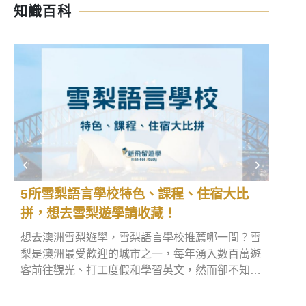
知識百科
5所雪梨語言學校特色、課程、住宿大比
英國
拼，想去雪梨遊學請收藏！
直飛
想去澳洲雪梨遊學，雪梨語言學校推薦哪一間？雪
如果
梨是澳洲最受歡迎的城市之一，每年湧入數百萬遊
英國
客前往觀光、打工度假和學習英文，然而卻不知道
尤其
悉尼語言學校該怎麼找。別擔心，本文將分享5所
航線
悉尼遊學可參考的語言學校，同時也會推薦優質雪
最便