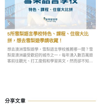
5所雪梨語言學校特色、課程、住宿大比
英國
拼，想去雪梨遊學請收藏！
直飛
想去澳洲雪梨遊學，雪梨語言學校推薦哪一間？雪
如果
梨是澳洲最受歡迎的城市之一，每年湧入數百萬遊
英國
客前往觀光、打工度假和學習英文，然而卻不知道
尤其
悉尼語言學校該怎麼找。別擔心，本文將分享5所
航線
悉尼遊學可參考的語言學校，同時也會推薦優質雪
最便
梨語言學校代辦給大家，現在就趕快看下去吧！
技巧到
機票
分享文章