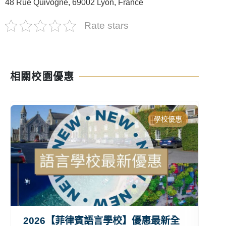
48 Rue Quivogne, 69002 Lyon, France
Rate stars
相關校園優惠
學校優惠
2026【菲律賓語言學校】優惠最新全
2