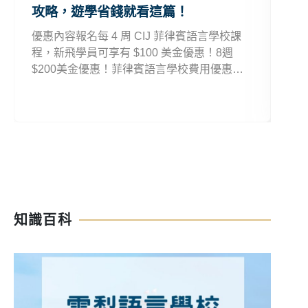
攻略，遊學省錢就看這篇！
略
優惠內容報名每 4 周 CIJ 菲律賓語言學校課
歐
程，新飛學員可享有 $100 美金優惠！8週
要 
$200美金優惠！菲律賓語言學校費用優惠適
久，
用期間CIJ菲律賓語言學校優惠：即日起菲律
加送
賓語言學校費用優惠注意事項長期優惠可同時
再
併用。
波
知識百科