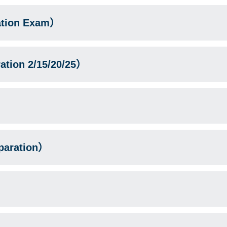
ion Exam）
on 2/15/20/25）
ration）