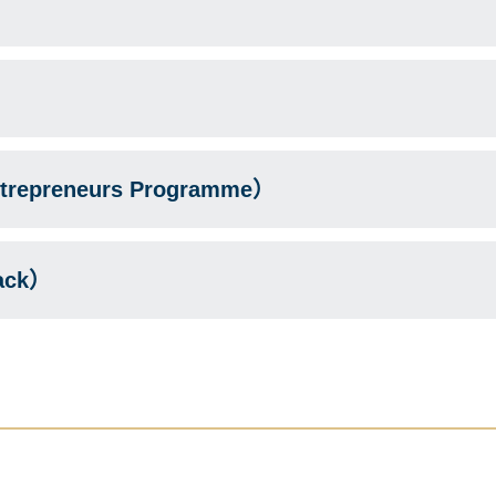
）
epreneurs Programme）
ack）