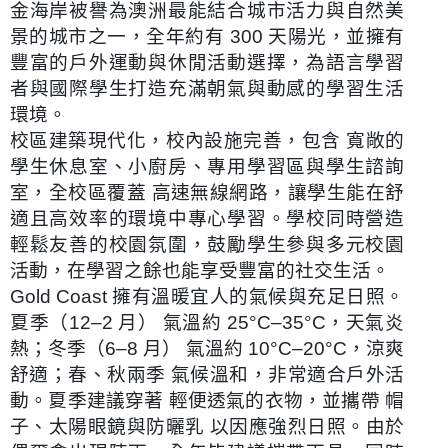
金海岸被譽為澳洲最能結合城市活力與自然美
景的城市之一，全年約有 300 天陽光，並擁有
豐富的戶外運動與休閒活動選擇，為語言學習
者與國際學生打造充滿朝氣與動感的學習生活
環境。
校區建築現代化，校內設施完善，包含 寬敞的
學生休息室、小廚房、專用學習區與學生諮詢
室，全校區覆蓋 高速無線網路，讓學生能在舒
適且高效率的環境中專心學習。學校同時營造
輕鬆友善的校園氛圍，鼓勵學生參與多元校園
活動，在學習之餘也能享受豐富的社交生活。
Gold Coast
擁有溫暖宜人的氣候與充足日照。
夏季（12–2 月） 氣溫約 25°C–35°C，天氣炎
熱；冬季（6–8 月） 氣溫約 10°C–20°C，涼爽
舒適；春、秋兩季 氣候溫和，非常適合戶外活
動。夏季建議穿著 輕便透氣的衣物，並攜帶 帽
子、太陽眼鏡與防曬乳 以因應強烈日照。由於