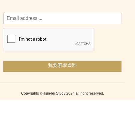
我要索取資料
Copyrights ©Hsin-fei Study 2024 all right reserved.