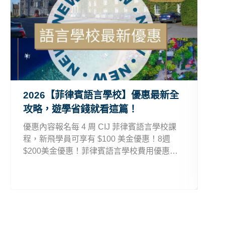
2026【菲律賓語言學校】優惠最新全
2
攻略，遊學省錢就看這篇！
略
優惠內容報名每 4 周 CIJ 菲律賓語言學校課
歐
程，新飛學員可享有 $100 美金優惠！8週
要 
$200美金優惠！菲律賓語言學校費用優惠適
久，
用期間CIJ菲律賓語言學校優惠：即日起菲律
加送
賓語言學校費用優惠注意事項長期優惠可同時
再
併用。
波