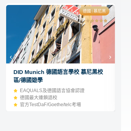
德國
慕尼黑
DID Munich 德國語言學校 慕尼黑校
F
區/德國遊學
校
EAQUALS及德國語言協會認證
德國最大連鎖語校
官方TestDaF/Goethe/telc考場