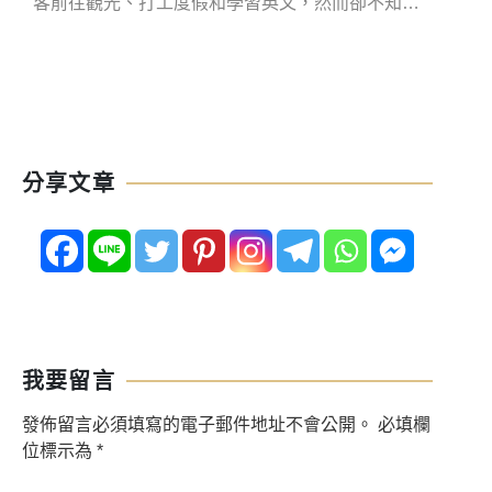
客前往觀光、打工度假和學習英文，然而卻不知道
尤其
悉尼語言學校該怎麼找。別擔心，本文將分享5所
航線
悉尼遊學可參考的語言學校，同時也會推薦優質雪
最便
梨語言學校代辦給大家，現在就趕快看下去吧！
技巧到
機票
分享文章
我要留言
發佈留言必須填寫的電子郵件地址不會公開。
必填欄
位標示為
*