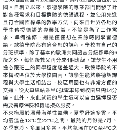
國。自創立以來，歌德學院的專業部門開發了針
對各種需求和目標群體的德語課程，並使用先進
且符合國際標準的教學方法，向來自世界各地的
學生傳授德語的專業知識。不論是為了工作需
求、準備進修，還是僅僅想在業餘時間學習德
語，歌德學院都有適合您的課程。學校有自己的
分班標準，除了基本的歐洲共同語言分級標準的6
級之外，每個級數又再分成4個班級，讓學生不用
擔心跟班上的同學程度落差過大。歌德學院的不
來梅校區位於大學校園內，讓學生能夠將德語課
程與大學生活相結合。校區周圍也有非常方便的
交通，從火車總站乘坐6號電車線到校園只需14分
鐘。此外，來此就讀的學生還可以自由選擇是否
需要醫療保險和機場接送服務。
不來梅屬於溫帶海洋性氣候，夏季舒適多雲，平
均氣溫在13°C至22°C之間，最熱的月份是7月。
冬季寒冷、多風且多雲，平均氣溫在0°C至4°C之