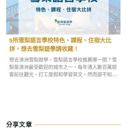
5所雪梨語言學校特色、課程、住宿大比
英國
拼，想去雪梨遊學請收藏！
直飛
想去澳洲雪梨遊學，雪梨語言學校推薦哪一間？雪
如果
梨是澳洲最受歡迎的城市之一，每年湧入數百萬遊
英國
客前往觀光、打工度假和學習英文，然而卻不知道
尤其
悉尼語言學校該怎麼找。別擔心，本文將分享5所
航線
悉尼遊學可參考的語言學校，同時也會推薦優質雪
最便
梨語言學校代辦給大家，現在就趕快看下去吧！
技巧到
機票
分享文章