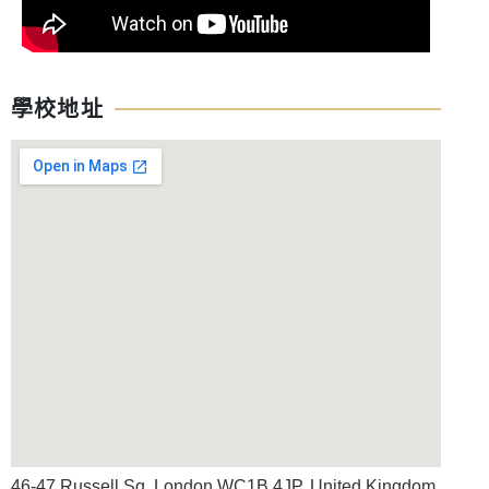
學校地址
46-47 Russell Sq, London WC1B 4JP, United Kingdom