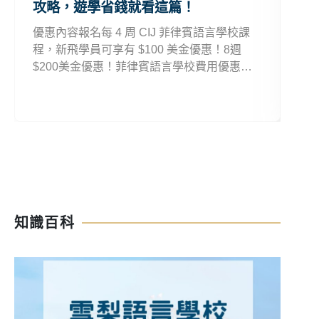
攻略，遊學省錢就看這篇！
略
優惠內容報名每 4 周 CIJ 菲律賓語言學校課
歐
程，新飛學員可享有 $100 美金優惠！8週
要 
$200美金優惠！菲律賓語言學校費用優惠適
久，
用期間CIJ菲律賓語言學校優惠：即日起菲律
加送
賓語言學校費用優惠注意事項長期優惠可同時
再
併用。
波
知識百科