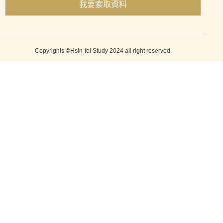
我要索取資料
Copyrights ©Hsin-fei Study 2024 all right reserved.