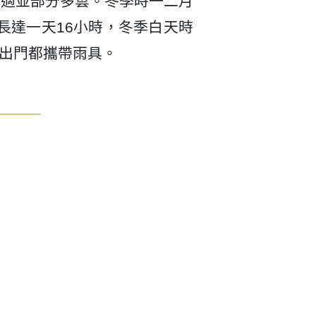
舒適並部分多雲。冬季時一二月
長達一天16小時，冬季白天時
議出門都攜帶雨具。