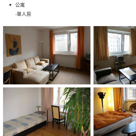
公寓

-單人房