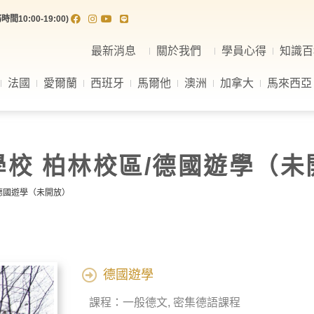
間10:00-19:00)
最新消息
關於我們
學員心得
知識百
法國
愛爾蘭
西班牙
馬爾他
澳洲
加拿大
馬來西亞
國語言學校 柏林校區/德國遊學（
校區/德國遊學（未開放）
德國遊學
課程：一般德文, 密集德語課程