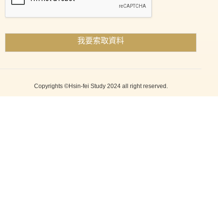
我要索取資料
Copyrights ©Hsin-fei Study 2024 all right reserved.