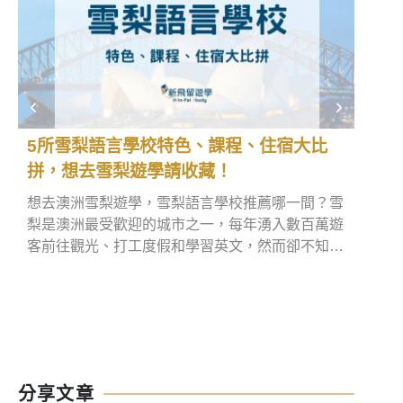
5所雪梨語言學校特色、課程、住宿大比
澳洲
拼，想去雪梨遊學請收藏！
制攜
想去澳洲雪梨遊學，雪梨語言學校推薦哪一間？雪
你計
梨是澳洲最受歡迎的城市之一，每年湧入數百萬遊
新的
客前往觀光、打工度假和學習英文，然而卻不知道
品！2
悉尼語言學校該怎麼找。別擔心，本文將分享5所
還是
悉尼遊學可參考的語言學校，同時也會推薦優質雪
章裡
梨語言學校代辦給大家，現在就趕快看下去吧！
境卡
被沒
分享文章