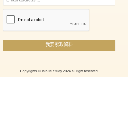
我要索取資料
Copyrights ©Hsin-fei Study 2024 all right reserved.