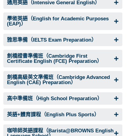
通用英語（Intensive General English）
學術英語（English for Academic Purposes
(EAP)）
雅思準備（IELTS Exam Preparation）
劍橋證書準備班（Cambridge First
Certificate English (FCE) Preparation）
劍橋高級英文準備班（Cambridge Advanced
English (CAE) Preparation）
高中準備班（High School Preparation）
英語+體育課程（English Plus Sports）
咖啡師英語課程（Barista@BROWNS English
Language School）