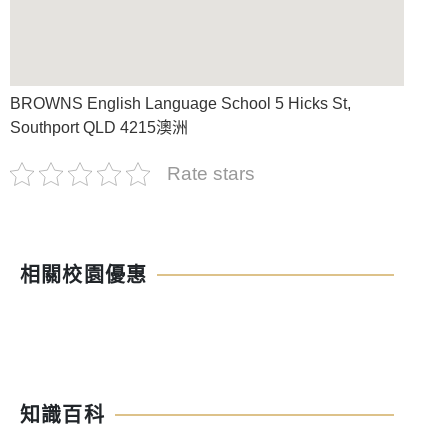
BROWNS English Language School 5 Hicks St,
Southport QLD 4215澳洲
Rate stars
相關校園優惠
知識百科