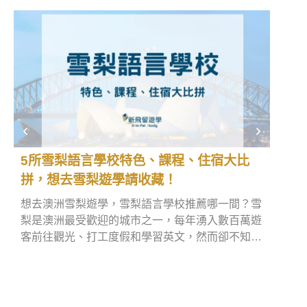
5所雪梨語言學校特色、課程、住宿大比
澳洲
拼，想去雪梨遊學請收藏！
制攜
想去澳洲雪梨遊學，雪梨語言學校推薦哪一間？雪
你計
梨是澳洲最受歡迎的城市之一，每年湧入數百萬遊
新的
客前往觀光、打工度假和學習英文，然而卻不知道
品！2
悉尼語言學校該怎麼找。別擔心，本文將分享5所
還是
悉尼遊學可參考的語言學校，同時也會推薦優質雪
章裡
梨語言學校代辦給大家，現在就趕快看下去吧！
境卡
被沒