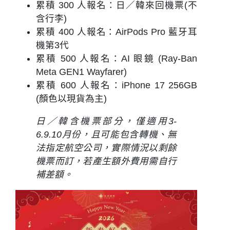
累積 300 人報名
：日／韓來回機票(不
含行李)
累積 400 人報名
：AirPods Pro 藍牙耳
機
第3代
累積 500 人報名
：AI 眼鏡
(Ray-Ban
Meta GEN1 Wayfarer)
累積 600 人報名
：iPhone 17
256GB
(顏色以現貨為主)
日／韓含機票部分，僅適用
3-
6.9.10月份
，且可能包含轉機、無
法指定航空公司，實際情況以剩餘
機票而訂，若產生額外費用需自行
補差額。