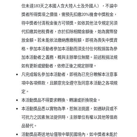
住未達183天之本國人含大陸人士及外國人），不論中
獎者所得獎項之價值，需預先扣繳20%機會中獎稅金，
待中獎者付清稅金後方可領獎。如依其他法令規定另須
代扣繳其他稅費者，亦於扣除相關金額後，始為實際發
放金額。若未能依法繳納應繳稅額，即視為喪失中獎資
格。參加本活動者參加本活動而須支付任何稅捐皆為參
加本活動者之義務，概與主辦單位無關。前述稅捐法規
如有更新或變動者，依修正後之規定辦理。
凡完成報名參加本活動者，即視為已充分瞭解本注意事
項中各項條款，且願意完全遵守及同意本活動之各項規
定。
本活動獎品不得要求轉換、轉讓或折換現金。
本活動獎品悉以實物為準，恕無法挑選，如遇缺貨或不
可抗力之因素無法提供時，主辦單位有權以其他等值商
品替代。
活動獎品寄送地址僅限中華民國境內，如中獎者未能於