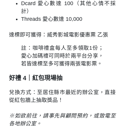
Dcard 愛心數達 100（其他心情不採
計）
Threads 愛心數達 10,000
達標即可獲得：威秀影城電影優惠票 乙張
註：咖啡禮盒每人至多領取1份；
愛心加碼禮
可同時於兩平台分享，
若皆達標至多可獲得
兩張
電影票
。
好禮 4｜紅包現場抽
兌換方式：至居住縣市最近的辦公室，直接
從紅包牆上抽取獎品！
※如欲前往，請事先與顧問預約，或致電至
各地辦公室。