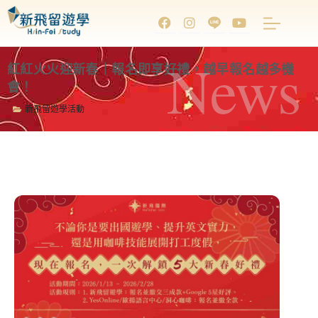
News
紅紅火火迎新春｜報名即享好禮，越早報名越多機
會！
新飛留遊學活動