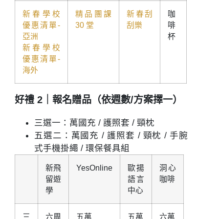
新春學校
精品團課
新春刮
咖
優惠清單-
30 堂
刮樂
啡
亞洲
杯
新春學校
優惠清單-
海外
好禮 2｜報名贈品（依週數/方案擇一）
三選一
：萬國充 / 護照套 / 頸枕
五選二
：萬國充 / 護照套 / 頸枕 / 手腕
式手機掛繩 / 環保餐具組
新飛
YesOnline
歐揚
洞心
留遊
語言
咖啡
學
中心
三
六周
五萬
五萬
六萬