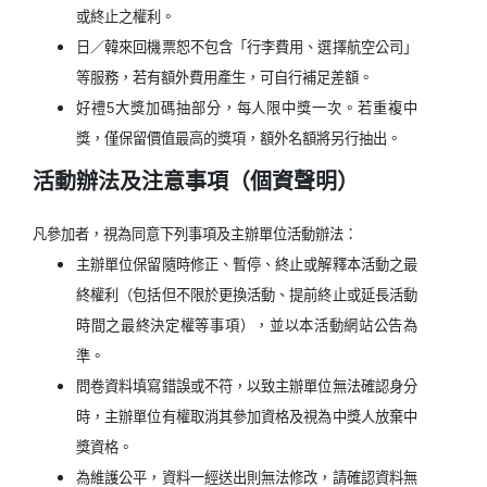
或終止之權利。
日／韓來回機票恕不包含「行李費用、選擇航空公司」
等服務，若有額外費用產生，可自行補足差額。
好禮5大獎加碼抽部分，每人限中獎一次。若重複中
獎，僅保留
價值最高
的獎項，額外名額將另行抽出。
活動辦法及注意事項（個資聲明）
凡參加者，視為同意下列事項及主辦單位活動辦法：
主辦單位保留隨時修正、暫停、終止或解釋本活動之最
終權利（包括但不限於更換活動、提前終止或延長活動
時間之最終決定權等事項），並以本活動網站公告為
準。
問卷資料填寫錯誤或不符，以致主辦單位無法確認身分
時，主辦單位有權取消其參加資格及視為中獎人放棄中
獎資格。
為維護公平，資料一經送出則無法修改，請確認資料無