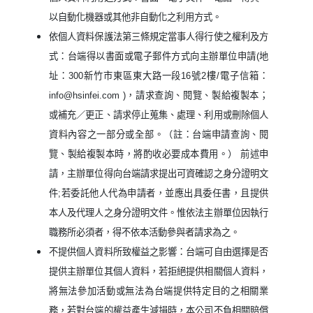
以自動化機器或其他非自動化之利用方式。
依個人資料保護法第三條規定當事人得行使之權利及方
式：台端得以書面或電子郵件方式向主辦單位申請(地
址：300新竹市東區東大路一段16號2樓/電子信箱：
info@hsinfei.com
)，請求查詢、閱覽、製給複製本；
或補充／更正、請求停止蒐集、處理、利用或刪除個人
資料內容之一部分或全部。（註：台端申請查詢、閱
覽、製給複製本時，將酌收必要成本費用。） 前述申
請，主辦單位得向台端請求提出可資確認之身分證明文
件;若委託他人代為申請者，並應出具委任書，且提供
本人及代理人之身分證明文件。惟依法主辦單位因執行
職務所必須者，得不依本活動參與者請求為之。
不提供個人資料所致權益之影響：台端可自由選擇是否
提供主辦單位其個人資料，若拒絕提供相關個人資料，
將無法參加活動或無法為台端提供特定目的之相關業
務，若對台端的權益產生減損時，本公司不負相關賠償