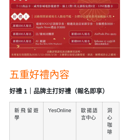
五重好禮內容
好禮 1｜品牌主打好禮（報名即享）
新飛留遊
YesOnline
歐揚語
洞
學
言中心
心
咖
啡