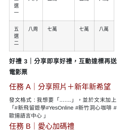
選
一
五
八周
七萬
七萬
八萬
選
二
好禮 3｜分享即享好禮，互動達標再送
電影票
任務 A｜分享照片＋新年新希望
發文格式 : 我想要「..…..」，並於文末加上
「#新飛留遊學#YesOnline #新竹洞心咖啡 #
歐揚語言中心 」
任務 B｜愛心加碼禮