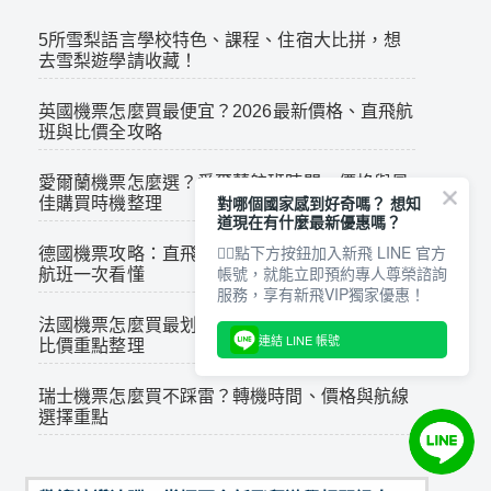
5所雪梨語言學校特色、課程、住宿大比拼，想
去雪梨遊學請收藏！
英國機票怎麼買最便宜？2026最新價格、直飛航
班與比價全攻略
愛爾蘭機票怎麼選？愛爾蘭航班時間、價格與最
對哪個國家感到好奇嗎？ 想知
佳購買時機整理
道現在有什麼最新優惠嗎？
👇🏻點下方按鈕加入新飛 LINE 官方
德國機票攻略：直飛與轉機差在哪？2026價格與
帳號，就能立即預約專人尊榮諮詢
航班一次看懂
服務，享有新飛VIP獨家優惠！
法國機票怎麼買最划算？直飛航班、轉機路線與
連結 LINE 帳號
比價重點整理
瑞士機票怎麼買不踩雷？轉機時間、價格與航線
選擇重點