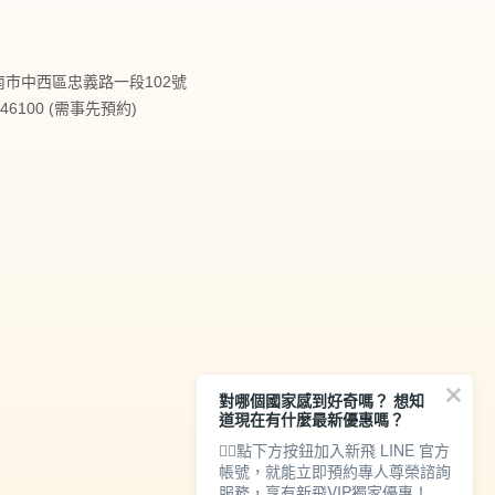
台南市中西區忠義路一段102號
2146100 (需事先預約)
對哪個國家感到好奇嗎？ 想知
道現在有什麼最新優惠嗎？
👇🏻點下方按鈕加入新飛 LINE 官方
帳號，就能立即預約專人尊榮諮詢
服務，享有新飛VIP獨家優惠！