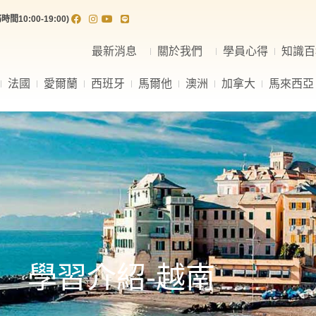
間10:00-19:00)
最新消息
關於我們
學員心得
知識百
法國
愛爾蘭
西班牙
馬爾他
澳洲
加拿大
馬來西亞
學習介紹-越南