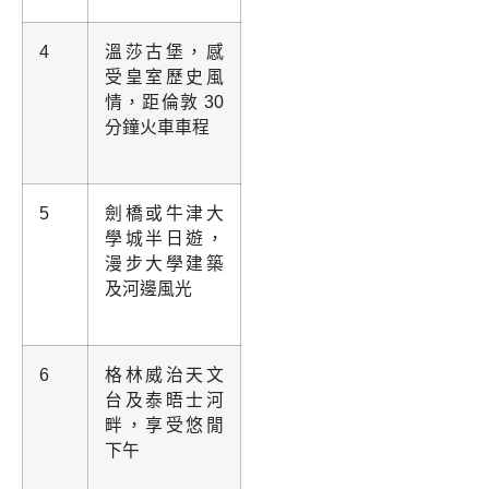
4
溫莎古堡，感
受皇室歷史風
情，距倫敦 30
分鐘火車車程
5
劍橋或牛津大
學城半日遊，
漫步大學建築
及河邊風光
6
格林威治天文
台及泰晤士河
畔，享受悠閒
下午