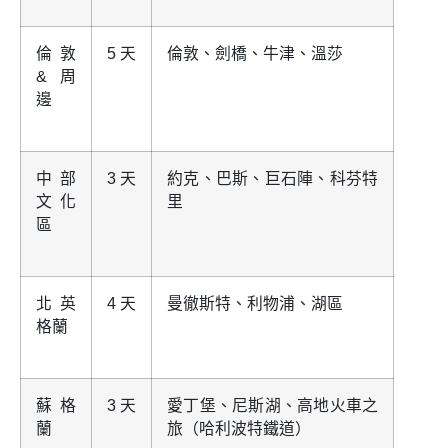
倫敦
5 天
倫敦、劍橋、牛津、溫莎
& 周
邊
中部
3 天
約克、巴斯、巨石陣、科芬特
文化
里
區
北英
4 天
曼徹斯特、利物浦、湖區
格蘭
蘇格
3 天
愛丁堡、尼斯湖、高地火車之
蘭
旅（哈利波特鐵道）