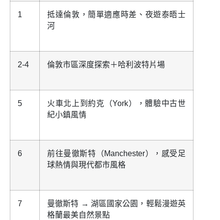
1
抵達倫敦，簡單適應時差、夜遊泰晤士
河
2-4
倫敦市區深度探索＋哈利波特片場
5
火車北上到約克（York），體驗中古世
紀小鎮風情
6
前往曼徹斯特（Manchester），感受足
球熱情與現代都市風格
7
曼徹斯特 → 湖區國家公園，輕鬆漫遊英
格蘭最美自然景點