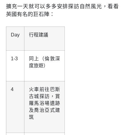
擴充一天就可以多多安排探訪自然風光，看看
英國有名的巨石陣：
Day
行程建議
1-3
同上（倫敦深
度旅遊）
4
火車前往巴斯
古城探訪，賞
羅馬浴場遺跡
及喬治亞式建
筑