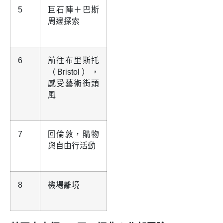
5
巨石陣＋巴斯
周邊探索
6
前往布里斯托
（Bristol），
感受藝術街頭
風
7
回倫敦，購物
與自由行活動
8
機場離境