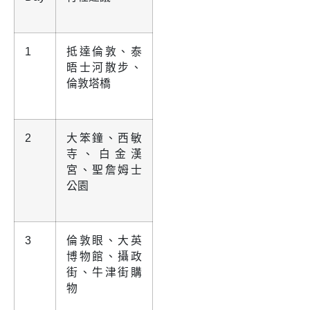
1
抵達倫敦、泰
晤士河散步、
倫敦塔橋
2
大笨鐘、西敏
寺、白金漢
宮、聖詹姆士
公園
3
倫敦眼、大英
博物館、攝政
街、牛津街購
物