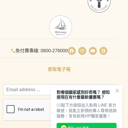
免付費專線: 0800-276000
索取電子報
對哪個國家感到好奇嗎？ 想知
道現在有什麼最新優惠嗎？
👇🏻點下方按鈕加入新飛 LINE 官方
帳號，就能立即預約專人尊榮諮詢
服務，享有新飛VIP獨家優惠！
連結 LINE 帳號