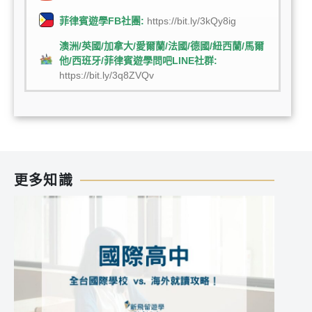
菲律賓遊學FB社團:
https://bit.ly/3kQy8ig
澳洲/英國/加拿大/愛爾蘭/法國/德國/紐西蘭/馬爾
他/西班牙/菲律賓遊學問吧LINE社群:
https://bit.ly/3q8ZVQv
更多知識