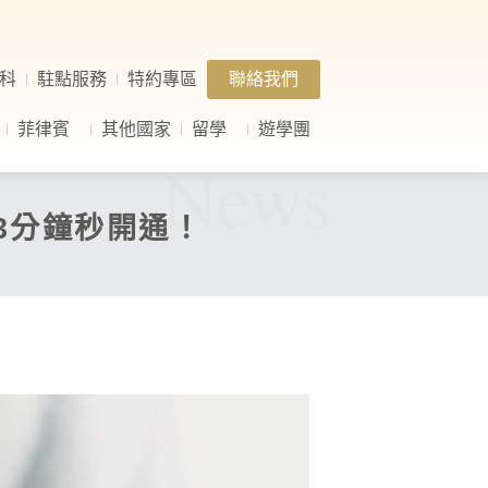
科
駐點服務
特約專區
聯絡我們
菲律賓
其他國家
留學
遊學團
News
、3分鐘秒開通！