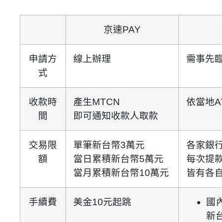
京速PAY
申請方
線上辦理
需事先
式
收款時
產生MTCN
依當地A
間
即可通知收款人取款
交易限
單筆新台幣3萬元
各家銀
額
當日累積新台幣5萬元
每次提
當月累積新台幣10萬元
皆有各
手續費
美金10元起跳
國
新台