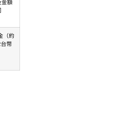
及金額
同
美金（約
92台幣