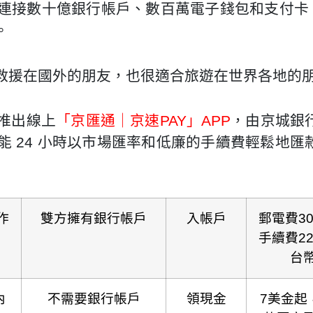
接數十億銀行帳戶、數百萬電子錢包和支付卡，以
。
救援在國外的朋友，也很適合旅遊在世界各地的
推出線上
「京匯通｜京速PAY」APP
，由京城銀
 24 小時以市場匯率和低廉的手續費輕鬆地匯
作
雙方擁有銀行帳戶
入帳戶
郵電費3
手續費220
台
內
不需要銀行帳戶
領現金
7美金起