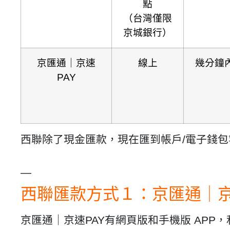
點
（台灣僅限
京城銀行）
京匯通｜
京速
線上
幾分鐘
PAY
西聯除了現金匯款，現在匯到帳戶/電子錢
—
西聯匯款方式１：京匯通｜京速
京匯通｜京速PAY有網頁版和手機版 APP