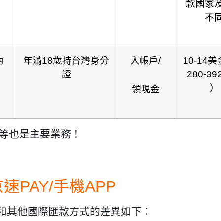
款國家
不
內
年滿18歲持台灣身分
入帳戶/
10-14
證
280-3
）
領現金
包等也是主要業務！
PAY/手機APP
，和其他國際匯款方式的差異如下：