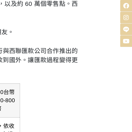
及約 60 萬個零售點。西
朋友。
行與西聯匯款公司合作推出的
款到國外。讓匯款過程變得更
00台幣
-800
幣
，依收