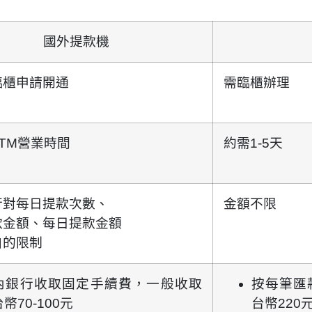
國外提款機
臨櫃申請開通
需臨櫃辦理
TM營業時間
約需1-5天
行對每日提款次數、
金額不限
款金額、每日提款金額
自的限制
內銀行收取固定手續費，一般收取
按每筆匯
幣70-100元
台幣220