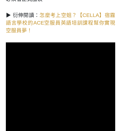
▶ 衍伸閱讀：
怎麼考上空姐？【CELLA】宿霧
語言學校的ACE空服員英語培訓課程幫你實現
空服員夢！