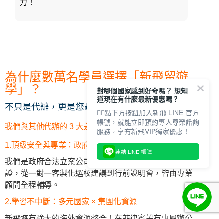
力！
為什麼數萬名學員選擇「新飛留遊
學」？
對哪個國家感到好奇嗎？ 想知
道現在有什麼最新優惠嗎？
不只是代辦，更是您最有力的海外成長夥伴！
👇🏻點下方按鈕加入新飛 LINE 官方
帳號，就能立即預約專人尊榮諮詢
我們與其他代辦的 3 大差異化優勢：
服務，享有新飛VIP獨家優惠！
1.頂級安全與專業：政府立案 × 全程守護
連結 LINE 帳號
我們是政府合法立案公司，有ICEF認證，並提供履約保
證，從一對一客製化選校建議到行前說明會，皆由專業
顧問全程輔導。
2.學習不中斷：多元國家 × 集團化資源
新飛擁有強大的海外資源整合！在菲律賓設有專屬辦公