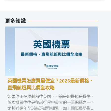
更多知識
英國機票怎麼買最便宜？2026最新價格、
愛爾
直飛航班與比價全攻略
格與
如果你正在規劃前往英國，不論是旅遊還是遊學，
如果
英國機票往往是整趟行程中最大的一筆開銷之一。
學，
尤其近幾年全球航班調整頻繁，加上國際局勢影響
國與