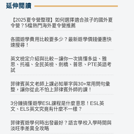
延伸閱讀
【2025夏令營整理】如何選擇適合孩子的國外夏
令營？5檔熱門海外夏令營推薦
各國遊學費用比較要多少？最新遊學價錢優惠快
速搜尋！
英文檢定介紹與比較－讓你一次搞懂多益、雅
思、托福、全民英檢、劍橋、普思、PTE英語考
試
菲律賓英文老師上課必知單字與30+常用問句彙
整，讓你從此不怕上菲律賓外師的課！
3分鐘搞懂遊學ESL課程是什麼意思！ESL英
文、ELS英文究竟有什麼不一樣？
菲律賓遊學何時出發最好？語言學校入學時間與
淡旺季差異全攻略