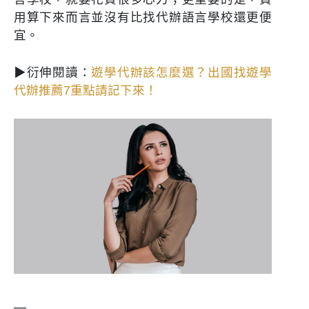
用算下來而言並沒有比找代辦語言學校還更便
宜。
▶衍伸閱讀：
遊學代辦該怎麼選？出國找遊學
代辦推薦7重點請記下來！
—