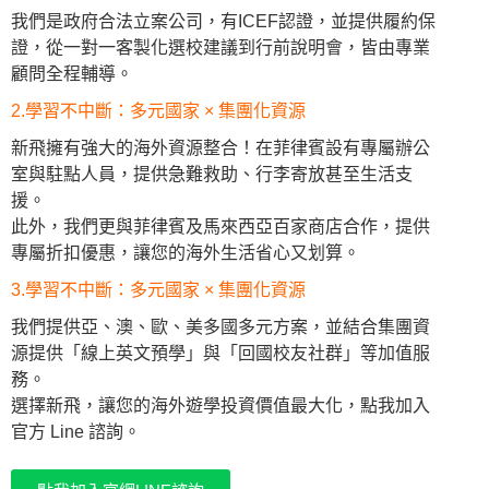
我們是政府合法立案公司，有ICEF認證，並提供履約保
證，從一對一客製化選校建議到行前說明會，皆由專業
顧問全程輔導。
2.學習不中斷：多元國家 × 集團化資源
新飛擁有強大的海外資源整合！在菲律賓設有專屬辦公
室與駐點人員，提供急難救助、行李寄放甚至生活支
援。
此外，我們更與菲律賓及馬來西亞百家商店合作，提供
專屬折扣優惠，讓您的海外生活省心又划算。
3.學習不中斷：多元國家 × 集團化資源
我們提供亞、澳、歐、美多國多元方案，並結合集團資
源提供「線上英文預學」與「回國校友社群」等加值服
務。
選擇新飛，讓您的海外遊學投資價值最大化，點我加入
官方 Line 諮詢。