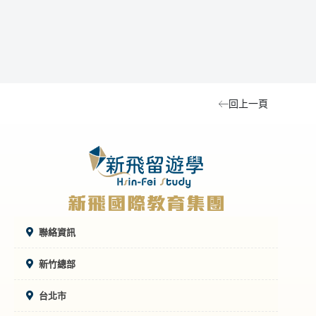
航線與價格，讓不少人開始思考：到底什麼時候買
班選
最便宜？這篇文章會從實際價格、航班選擇、購買
需要
技巧到比價方式，完整整理 2026 年台灣飛英國的
間到
機票資訊。
回上一頁
聯絡資訊
新竹總部
台北市