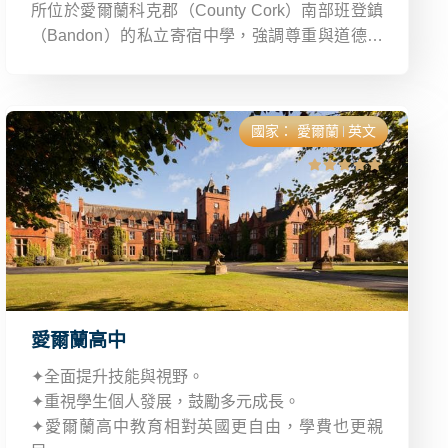
所位於愛爾蘭科克郡（County Cork）南部班登鎮
（Bandon）的私立寄宿中學，強調尊重與道德價
值教育。學校環境安全優美，佔地 30 公頃，距科
克機場僅 40 分鐘車程，生活機能便利，鄰近南部
海岸與城市中心。​
國家：
愛爾蘭
英文
愛爾蘭高中
✦全面提升技能與視野。
✦重視學生個人發展，鼓勵多元成長。
✦愛爾蘭高中教育相對英國更自由，學費也更親