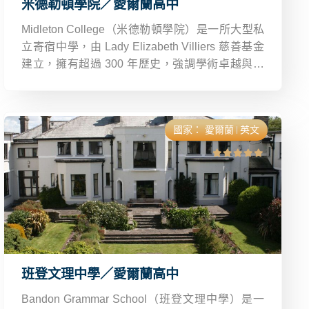
米德勒頓學院／愛爾蘭高中
Midleton College（米德勒頓學院）是一所大型私
立寄宿中學，由 Lady Elizabeth Villiers 慈善基金
建立，擁有超過 300 年歷史，強調學術卓越與全
人發展。學校環境優美，距科克機場僅 30 分鐘車
程，生活便利，鄰近東部科克城市中心與海岸線。​
國家：
愛爾蘭
英文
班登文理中學／愛爾蘭高中
Bandon Grammar School（班登文理中學）是一