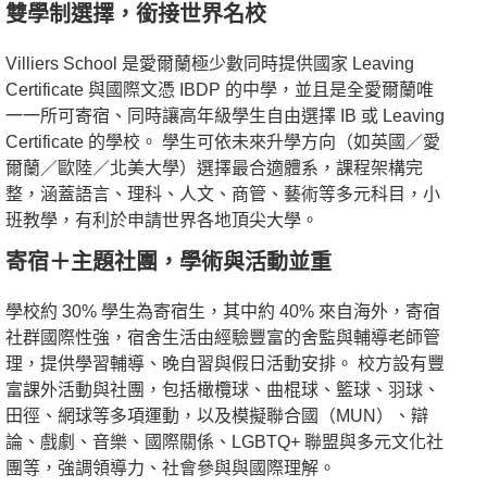
雙學制選擇，銜接世界名校
Villiers School 是愛爾蘭極少數同時提供國家 Leaving
Certificate 與國際文憑 IBDP 的中學，並且是全愛爾蘭唯
一一所可寄宿、同時讓高年級學生自由選擇 IB 或 Leaving
Certificate 的學校。 學生可依未來升學方向（如英國／愛
爾蘭／歐陸／北美大學）選擇最合適體系，課程架構完
整，涵蓋語言、理科、人文、商管、藝術等多元科目，小
班教學，有利於申請世界各地頂尖大學。
寄宿＋主題社團，學術與活動並重
學校約 30% 學生為寄宿生，其中約 40% 來自海外，寄宿
社群國際性強，宿舍生活由經驗豐富的舍監與輔導老師管
理，提供學習輔導、晚自習與假日活動安排。 校方設有豐
富課外活動與社團，包括橄欖球、曲棍球、籃球、羽球、
田徑、網球等多項運動，以及模擬聯合國（MUN）、辯
論、戲劇、音樂、國際關係、LGBTQ+ 聯盟與多元文化社
團等，強調領導力、社會參與與國際理解。