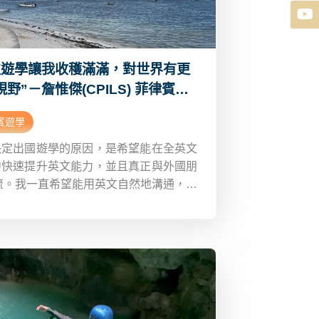
次遊學讓我收穫滿滿，對世界有更
野”－詹惟傑(CPILS) 菲律賓語
校心得分享Dcard
賓遊學
決定出國遊學的原因，是希望能在全英文
中快速提升英文能力，並且真正與外國朋
流。我一直希望能用英文自然地溝通，而
是課本上的文法與單字。因此，我選擇到
賓遊學，期望能夠每天與母語老師練習會
讓英文變成生活的一部分。