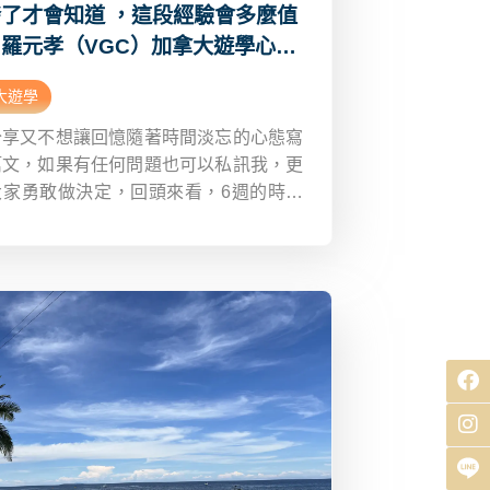
發了才會知道 ，這段經驗會多麼值
－羅元孝（VGC）加拿大遊學心得
d
大遊學
分享又不想讓回憶隨著時間淡忘的心態寫
篇文，如果有任何問題也可以私訊我，更
大家勇敢做決定，回頭來看，6週的時間
沒有很長，如果有機會，我想再次踏上這
程。其實我會去加拿大，完全是因為同學
天隨口一問：「你要不要跟我去加拿
」那時候我心裡一驚