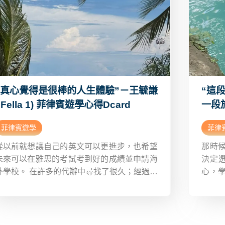
“真心覺得是很棒的人生體驗”－王毓謙
“這
( Fella 1) 菲律賓遊學心得Dcard
一段
學心得
菲律賓遊學
菲律
從以前就想讓自己的英文可以更進步，也希望
那時
未來可以在雅思的考試考到好的成績並申請海
決定選
外學校。 在許多的代辦中尋找了很久；經過一
心，
番的尋找與詢問，決定選擇新飛代辦。新飛是
快回
詢問代辦當中最有效率且服務態度良好的代辦
覺得
公司Paul 耐心的介紹每個學校環境與特色
是新