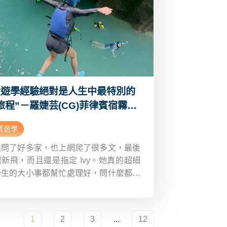
段遊學經驗絕對是人生中最特別的
旅程”－羅婕芸(CG)菲律賓宿霧遊
Dcard
賓遊學
候問了好多家，也上網爬了很多文，最後
新飛，而且還是指定 Ivy。她真的超細
學生的大小事都幫忙處理好，問什麼都很
覆，讓我在準備出發前完全沒有緊張感，
很安心。另外一個讓我很喜歡的地方，就
飛真的幫學生爭取了不少福利。
1
2
3
...
12