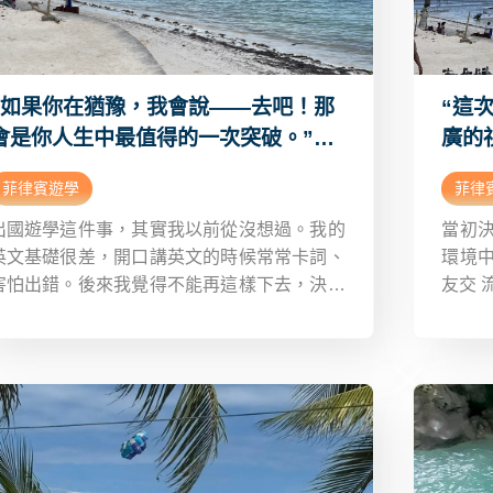
“如果你在猶豫，我會說——去吧！那
“這
會是你人生中最值得的一次突破。”－
廣的視
詹惟凱(CPILS) 菲律賓語言學校心得分
言學
菲律賓遊學
菲律
享Dcard
出國遊學這件事，其實我以前從沒想過。我的
當初
英文基礎很差，開口講英文的時候常常卡詞、
環境
害怕出錯。後來我覺得不能再這樣下去，決定
友交 
給自己一個挑戰，想藉由沉浸式學習來大幅改
不只
善英文能力，也讓自己更獨立。 我是在
菲律
YouTube 上看到新飛留遊學的介紹影片裡有學
話，
員分享自己在菲律賓的學習過程與生活