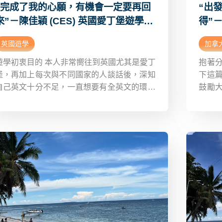
“完成了我的心願，有機會一定要再回
“出
來”－陳佳穎 (CES) 英國愛丁堡遊學心
得”
得Dcard
Dcar
英國遊學
加拿
遊學初衷目的 本人非常嚮往到英國尤其是愛丁
抱著
堡，再加上每次與不同國家的人談話後，深知
下這
自己英文十分不足，一直想要有全英文的環境
鼓勵
來增進自己的英文能力，此趟是我第一次遊學
其實
旅程。當時如何選擇代辦顧問 當時看dcard好
段旅
像許多人有推薦新飛，我也有諮詢許多間代
有一
大？