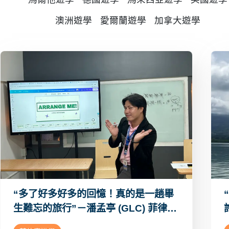
澳洲遊學
愛爾蘭遊學
加拿大遊學
“多了好多好多的回憶！真的是一趟畢
生難忘的旅行”－潘孟亭 (GLC) 菲律賓
許嘉芸
宿霧遊學超詳細心得Dcard