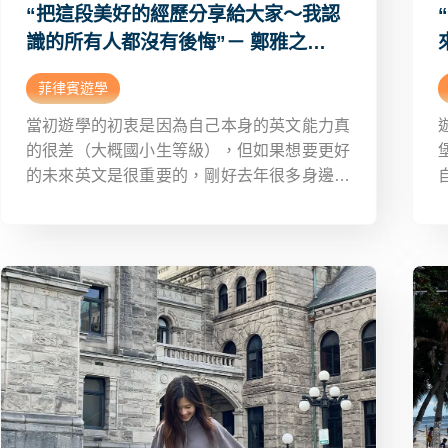
“把這段美好的經歷分享給大家～我認
識的所有人都沒有後悔”－ 鄭雅之
(IBREEZE) 菲律賓語言學校心得分享
菲律賓遊學
Dcard
當初遊學的初衷是因為自己本身的英文能力真
的很差（大概國小生等級），但如果想要更好
的未來英文是很重要的，剛好去年很多身邊朋
朋去了菲律賓，每個回來也都很推！才發現原
來出國不是夢，也正好可以增加自己的能力以
及探索這個世界，所以就開始找資料及看了很
多影片～