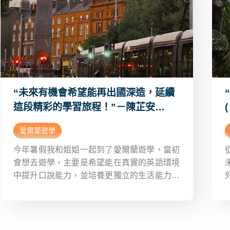
“未來有機會希望能再出國深造，延續
這段精彩的學習旅程！”－陳芷安
(Babel) 愛爾蘭遊學超詳細心得Dcard
愛爾蘭遊學
今年暑假我和姐姐一起到了愛爾蘭遊學，當初
會想去遊學，主要是希望能在真實的英語環境
中提升口說能力，並培養更獨立的生活能力，
也期待藉由接觸不同的文化，開拓自己的國際
視野。其實還沒去的時候我的心情是很忐忑的
因為在那裡沒有認識的人也不知道愛爾蘭的生
活模式很怕因為出了一點小差錯就毀掉。