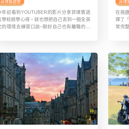
菲律賓遊學
菲律
今年初看到YOUTUBER的影片分享菲律賓語
在挑
言學校遊學心得，就也想把自己丟到一個全英
擇了「
文的環境去練習口說~剛好自己也有離職的念
常完
頭，在找新工作前渡假放鬆，同時進修英文為
急借款
後續求職加分。開始GOOGLE爬文後，真的對
節前
學校有選擇障礙然後還問了好多間不同的代辦
有一種
其他