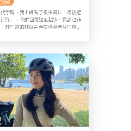
賓遊學
選代辦時，我上網看了很多資料，最後選
新飛」。 他們回覆速度超快、資訊也非
整，駐宿霧的駐辦甚至提供臨時住宿與緊
服務，讓人很安心。 最貼心的是，中秋
夕他們還特地送月餅和飲料到學校，真的
在異鄉也能感受到「家的溫暖」🥮❤️ 連
代辦的同學都超羨慕！