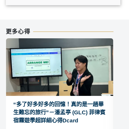
更多心得
“多了好多好多的回憶！真的是一趟畢
“
生難忘的旅行”－潘孟亭 (GLC) 菲律賓
－ 
宿霧遊學超詳細心得Dcard
心