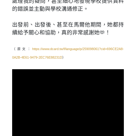
處理我的疑問，甚至細心地發現學校提供資料
的錯誤並主動與學校溝通修正。
出發前、出發後、甚至在馬爾他期間，她都持
續給予關心和協助，真的非常感謝她🫶！
（原文：
https://www.dcard.tw/f/language/p/259098061?cid=696CE2A8-
0A2B-4E61-9479-2EC76E88231D
）