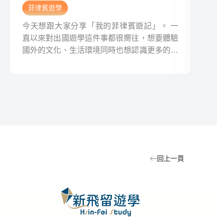
菲律賓遊學
菲
今天想跟大家分享「我的菲律賓遊記」。 一
今
直以來對出國遊學這件事都很嚮往，想要體驗
言
國外的文化、生活環境同時也想認識更多的新
文
事物，再加上身邊有很多的好朋友都到國外遊
頭
學或是留學，所以就在今年我跨出了這一步，
後
前往菲律賓遊學一個月（四周）。
對
辦
回上一頁