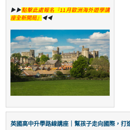
▶▶
點擊此處報名『
11月歐洲海外遊學講
座全新開局
』
◀◀
英國高中升學路線講座｜幫孩子走向國際，打