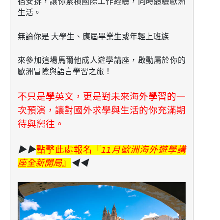
宿安排，讓你累積國際工作經驗，同時體驗歐洲
生活。
無論你是
大學生、應屆畢業生或年輕上班族
來參加這場馬爾他成人遊學講座，啟動屬於你的
歐洲冒險與語言學習之旅
！
不只是學英文，更是對未來海外學習的一
次預演，讓對國外求學與生活的你充滿期
待與嚮往。
▶▶
點擊此處報名『
11月歐洲海外遊學講
座全新開局
』
◀◀