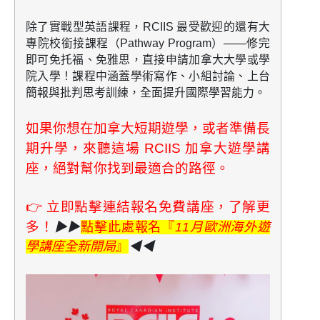
除了實戰型英語課程，RCIIS 最受歡迎的還有
大
專院校銜接課程（Pathway Program）
——修完
即可免托福、免雅思，直接申請加拿大大學或學
院入學！課程中涵蓋
學術寫作、小組討論、上台
簡報與批判思考
訓練，全面提升國際學習能力。
如果你想在加拿大短期遊學，或者準備長
期升學，來聽這場 RCIIS 加拿大遊學講
座，絕對幫你找到最適合的路徑。
👉
立即點擊連結報名免費講座，了解更
多！
▶▶
點擊此處報名『
11月歐洲海外遊
學講座全新開局
』
◀◀