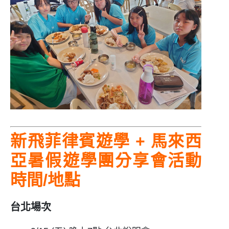
新飛菲律賓遊學 +
馬來西
亞
暑假遊學團分享會活動
時間/地點
台北場次