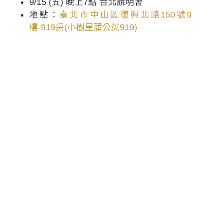
9/15 (五) 晚上7點 台北說明會
地點：
臺北市中山區復興北路150號9
樓-919房(小樹屋蒲公英919)