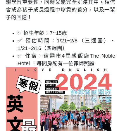
驗學習重要性，同時又能完全沉浸其中，相信
會成為孩子成長過程中珍貴的養分，以及一輩
子的回憶！
✅ 招生年齡：
7~15
歲
✅ 預估時間：1/21~2/8（三週團）、
1/21~2/16（四週團）
✅ 住宿：宿霧市
4
星級飯店
The Noble
Hotel
，每間房配有一位菲師照顧