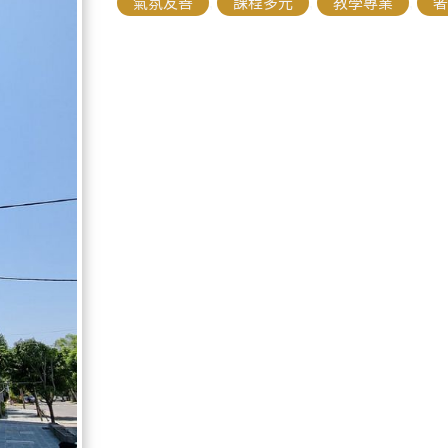
氣氛友善
,
課程多元
,
教學專業
,
奢