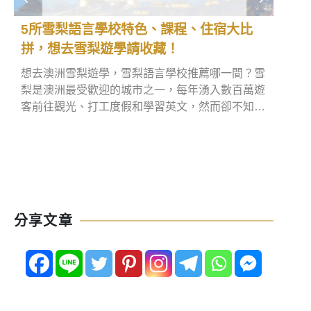
5所雪梨語言學校特色、課程、住宿大比
英國
拼，想去雪梨遊學請收藏！
直飛
想去澳洲雪梨遊學，雪梨語言學校推薦哪一間？雪
如果
梨是澳洲最受歡迎的城市之一，每年湧入數百萬遊
英國
客前往觀光、打工度假和學習英文，然而卻不知道
尤其
悉尼語言學校該怎麼找。別擔心，本文將分享5所
航線
悉尼遊學可參考的語言學校，同時也會推薦優質雪
最便
梨語言學校代辦給大家，現在就趕快看下去吧！
技巧到
機票
分享文章