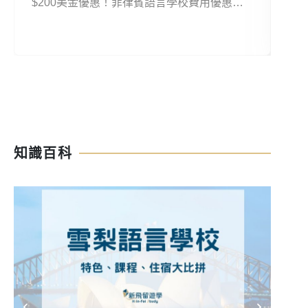
$200美金優惠！菲律賓語言學校費用優惠適
久，
用期間CIJ菲律賓語言學校優惠：即日起菲律
加送
賓語言學校費用優惠注意事項長期優惠可同時
再
併用。
波
知識百科