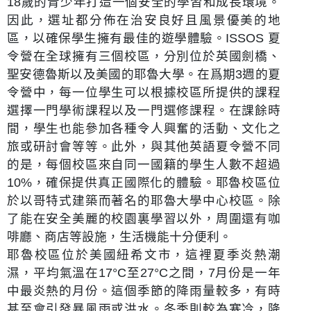
18歲的青少年打造一個安全的學習和成長環境。
因此，選址都分佈在治安良好且風景優美的地
區，以確保學生擁有最佳的遊學體驗。ISSOS 夏
令營在全球擁有三個校區，分別位於英國劍橋、
聖安德魯斯以及美國的耶魯大學。在爲期3週的夏
令營中，每一位學生可以根據校區所提供的課程
選擇一門學術課程以及一門選修課程。在課餘時
間，學生也能參加各種令人興奮的活動、文化之
旅或研討會等等。此外，與其他英語夏令營不同
的是，每個校區來自同一國籍的學生人數不超過
10%，確保提供真正國際化的體驗。耶魯校區位
於以哥特式建築而著名的耶魯大學中心校區。除
了能在安全美麗的校園裏學習以外，周圍還有咖
啡廳、商店等設施，生活機能十分便利。
耶魯校區位於美國紐希文市，這裡夏季炎熱潮
濕，平均氣溫在17°C至27°C之間，7月份是一年
中最炎熱的月份。這個季節的降雨量較多，有時
甚至會引發暴風雨或洪水。冬季則較為寒冷，降