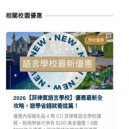
相關校園優惠
學校優惠
2026【菲律賓語言學校】優惠最新全
2
攻略，遊學省錢就看這篇！
略
優惠內容報名每 4 周 CIJ 菲律賓語言學校課
歐
程，新飛學員可享有 $100 美金優惠！8週
要 