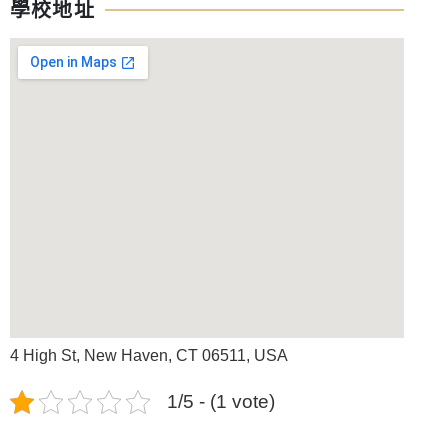
學校地址
4 High St, New Haven, CT 06511, USA
1/5 - (1 vote)