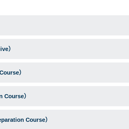
sive）
Course）
 Course）
aration Course）