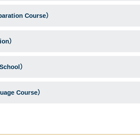
ation Course）
ion）
School）
uage Course）