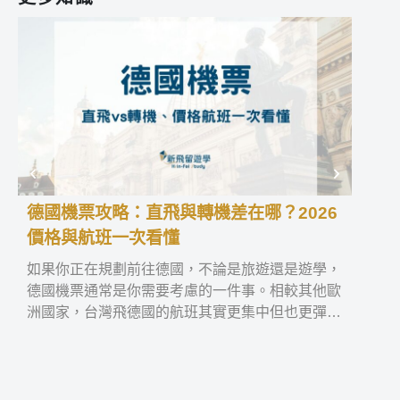
德國機票攻略：直飛與轉機差在哪？2026
國際
價格與航班一次看懂
外就
如果你正在規劃前往德國，不論是旅遊還是遊學，
全台
德國機票通常是你需要考慮的一件事。相較其他歐
高中
洲國家，台灣飛德國的航班其實更集中但也更彈
際高中
性，雖然有直飛航線，但並不是所有城市都能直
交換
達，因此很多人會開始思考德國機票多少錢？要飛
哪個城市？直飛真的比較好嗎？