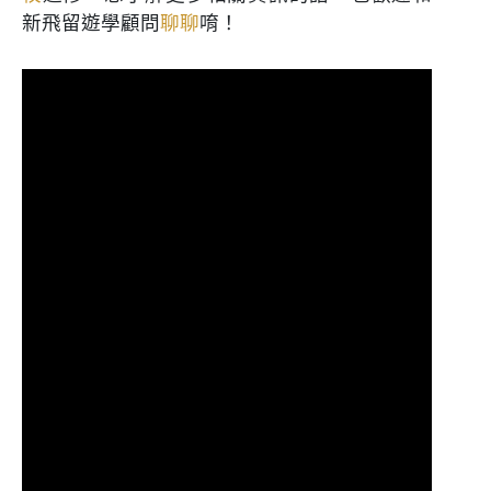
新飛留遊學顧問
聊聊
唷！