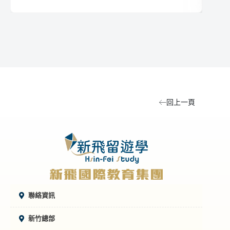
事物，再加上身邊有很多的好朋友都到國外遊
頭
學或是留學，所以就在今年我跨出了這一步，
後
前往菲律賓遊學一個月（四周）。
對
辦
回上一頁
聯絡資訊
新竹總部