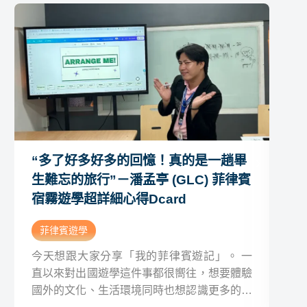
“多了好多好多的回憶！真的是一趟畢
“
生難忘的旅行”－潘孟亭 (GLC) 菲律賓
－ 
宿霧遊學超詳細心得Dcard
心
菲律賓遊學
菲
今天想跟大家分享「我的菲律賓遊記」。 一
今
直以來對出國遊學這件事都很嚮往，想要體驗
言
國外的文化、生活環境同時也想認識更多的新
文