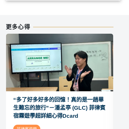
更多心得
“多了好多好多的回憶！真的是一趟畢
“
生難忘的旅行”－潘孟亭 (GLC) 菲律賓
－ 
宿霧遊學超詳細心得Dcard
心