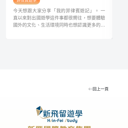
菲律賓遊學
菲
今天想跟大家分享「我的菲律賓遊記」。 一
今
直以來對出國遊學這件事都很嚮往，想要體驗
言
國外的文化、生活環境同時也想認識更多的新
文
事物，再加上身邊有很多的好朋友都到國外遊
頭
學或是留學，所以就在今年我跨出了這一步，
後
前往菲律賓遊學一個月（四周）。
對
辦
回上一頁