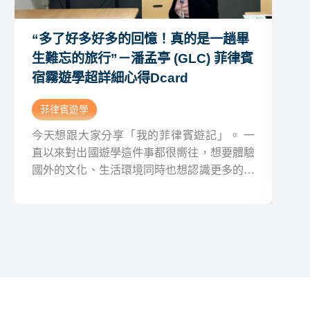
“多了好多好多的回憶！真的是一趟畢
“
生難忘的旅行”－潘孟亭 (GLC) 菲律賓
－ 
宿霧遊學超詳細心得Dcard
心
菲律賓遊學
菲
今天想跟大家分享「我的菲律賓遊記」。 一
今
直以來對出國遊學這件事都很嚮往，想要體驗
言
國外的文化、生活環境同時也想認識更多的新
文
事物，再加上身邊有很多的好朋友都到國外遊
頭
學或是留學，所以就在今年我跨出了這一步，
後
前往菲律賓遊學一個月（四周）。
對
辦