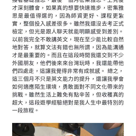
接著基礎雅思，最後一個月密集雅思。上完後
才深刻體會，如果真的想要快速進步，密集雅
思是最值得選的，因為師資更好、課程更紮
實，整個投入感差很多。雖然我還沒去考正式
檢定，但光是跟人聊天就能明顯感受到差別。
以前我完全不敢講英文，現在至少能比較自然
地對答，就算文法有錯也無所謂，因為能溝通
才是最重要的。而且在這段時間我還交到不少
外國朋友，他們後來來台灣玩時，我還能帶他
們四處走，這讓我覺得非常有成就感。 總之，
這三個月不只是英文能力的提升，還讓我學會
如何適應陌生環境，勇敢面對不同文化帶來的
挑戰。雖然生活上難免有點辛苦，但收穫真的
超大，這段遊學經驗絕對是我人生中最特別的
一段旅程。