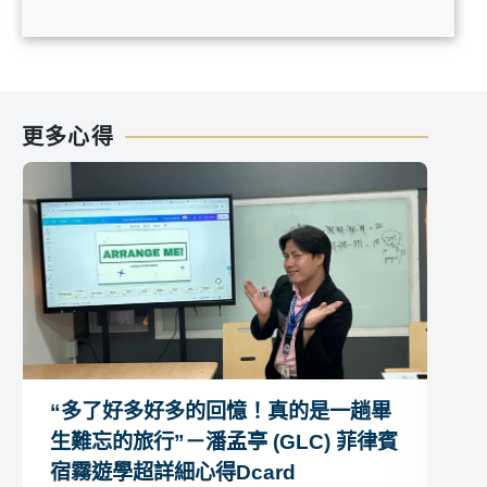
更多心得
“多了好多好多的回憶！真的是一趟畢
“
生難忘的旅行”－潘孟亭 (GLC) 菲律賓
－ 
宿霧遊學超詳細心得Dcard
心