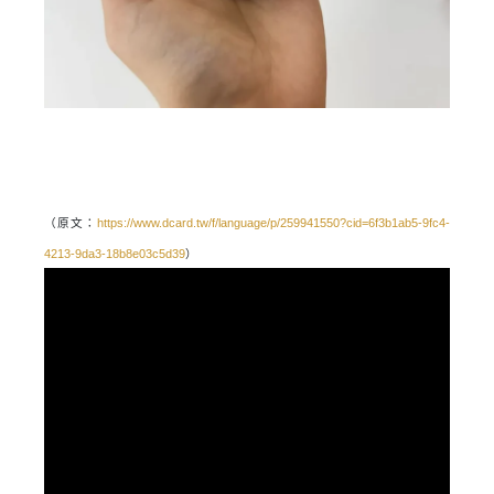
（原文：
https://www.dcard.tw/f/language/p/259941550?cid=6f3b1ab5-9fc4-
4213-9da3-18b8e03c5d39
）