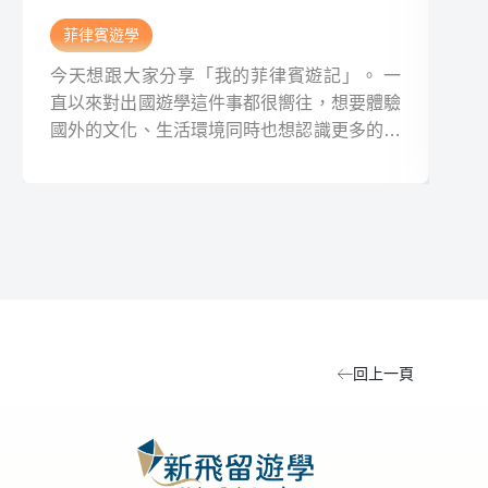
菲律賓遊學
菲
今天想跟大家分享「我的菲律賓遊記」。 一
今
直以來對出國遊學這件事都很嚮往，想要體驗
言
國外的文化、生活環境同時也想認識更多的新
文
事物，再加上身邊有很多的好朋友都到國外遊
頭
學或是留學，所以就在今年我跨出了這一步，
後
前往菲律賓遊學一個月（四周）。
對
辦
回上一頁