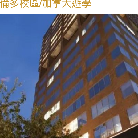
 多倫多校區/加拿大遊學