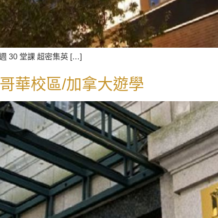
 一週 30 堂課 超密集英 […]
 溫哥華校區/加拿大遊學