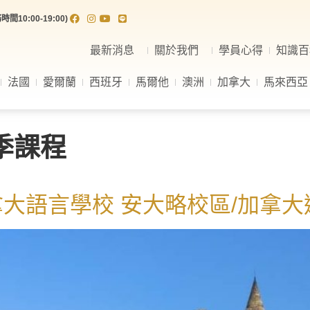
間10:00-19:00)
最新消息
關於我們
學員心得
知識百
法國
愛爾蘭
西班牙
馬爾他
澳洲
加拿大
馬來西亞
季課程
obal 加拿大語言學校 安大略校區/加拿