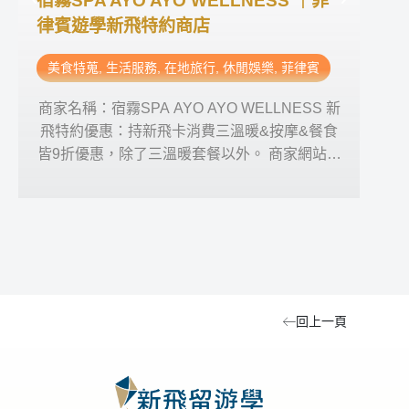
宿霧SPA AYO AYO WELLNESS ｜菲
薄荷
律賓遊學新飛特約商店
遊
美食特蒐
,
生活服務
,
在地旅行
,
休閒娛樂
,
菲律賓
美
商家名稱：宿霧SPA AYO AYO WELLNESS 新
商家
飛特約優惠：持新飛卡消費三溫暖&按摩&餐食
特約
皆9折優惠，除了三溫暖套餐以外。 商家網站：
網站
Facebook 、 Instagram 營業時間：星期一~五
12:00pm-12:00am & 星期六、日10:00am-
11:
12:00am 商家電話0961 7549854 商家地址：
商
AYO AYO WELLNESS （靠近SMEAG-
CAPITAL校區）
回上一頁