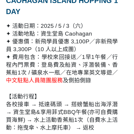
CAOHAGAN ISLAND HOPPING 1
DAY
✦ 活動日期：2025 / 5 / 3（六）
✦ 活動地點：資生堂島 Caohagan
✦ 優惠價：新飛學員優惠 3,100P／非新飛學
員 3,300P（10 人以上成團）
✦ 費用包含：學校來回接送／1早1午餐／行
程內門票費：登島費及船資、浮潛裝備、香
蕉船1次 / 礦泉水一瓶／在地專業英文導遊／
中文駐點人員隨團服務
及側拍側錄
【活動行程】
各校接車 → 抵達碼頭 → 搭螃蟹船出海浮潛
→ 資生堂島&享用菲式BBQ午餐(亦可自費購
買海鮮) → 水上活動
香蕉船1次（
自費水上活
動：拖曳傘、水上摩托車） →
返校