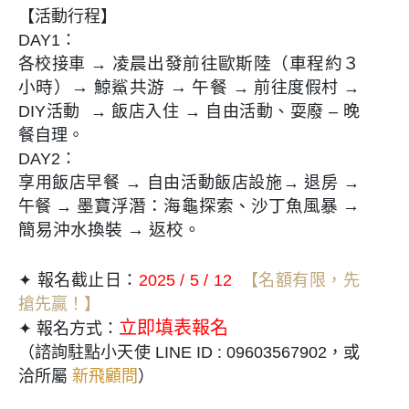
【活動行程】
DAY1：
凌晨出發前往歐斯陸（車程約３
各校接車 →
小時）→ 鯨鯊共游 → 午餐
→ 前往度假村 →
DIY活動 → 飯店入住 → 自由活動、耍廢 – 晚
餐自理。
DAY2：
享用飯店早餐
→ 自由活動飯店設施
→
退房
→
墨寶浮潛：海龜探索、沙丁魚風暴 →
午餐
→
簡易沖水換裝 → 返校。
✦ 報名截止日：
2025 / 5 / 12
【名額有限，先
搶先贏！】
立即填表報名
✦ 報名方式：
（諮詢駐點小天使 LINE ID : 09603567902，或
洽所屬
新飛顧問
）