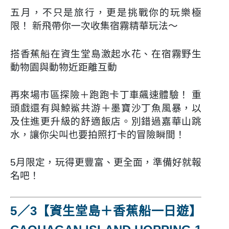
五月，不只是旅行，更是挑戰你的玩樂極
限！
新飛帶你一次收集宿霧精華玩法～
搭香蕉船在資生堂島激起水花、在宿霧野生
動物園與動物近距離互動
再來場市區探險＋跑跑卡丁車飆速體驗！ 重
頭戲還有與鯨鯊共游＋墨寶沙丁魚風暴，以
及住進更升級的舒適飯店。
別錯過嘉華山跳
水，讓你尖叫也要拍照打卡的冒險瞬間！
5月限定，玩得更豐富、更全面，準備好就報
名吧！
5／3【資生堂島＋香蕉船一日遊】