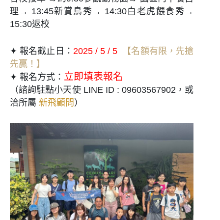
理→ 13:45新賞鳥秀→ 14:30白老虎餵食秀→
15:30返校
✦ 報名截止日：
2025 / 5 / 5
【名額有限，先搶
先贏！】
立即填表報名
✦ 報名方式：
（諮詢駐點小天使 LINE ID : 09603567902，或
洽所屬
新飛顧問
）