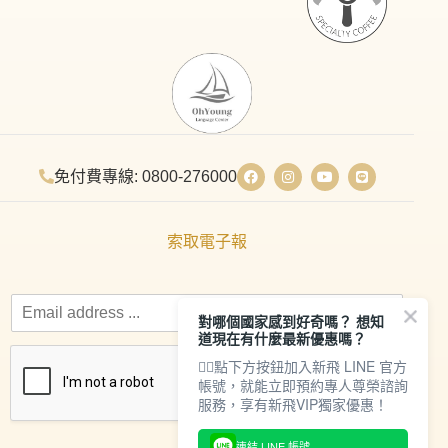
免付費專線: 0800-276000
索取電子報
對哪個國家感到好奇嗎？ 想知
道現在有什麼最新優惠嗎？
👇🏻點下方按鈕加入新飛 LINE 官方
帳號，就能立即預約專人尊榮諮詢
服務，享有新飛VIP獨家優惠！
連結 LINE 帳號