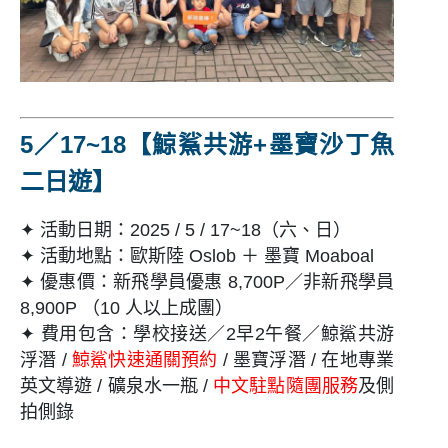
5／17~18【
鯨鯊共游+墨寶沙丁魚
二日遊
】
✦ 活動日期：2025 / 5 / 17~18（六、日）
✦ 活動地點：歐斯陸 Oslob ＋ 墨寶 Moaboal
✦ 優惠價：新飛學員優惠 8,700P／非新飛學員
8,900P （10 人以上成團）
✦ 費用包含：學校接送／2早2午餐／鯨鯊共游
浮潛 /
鯨鯊快速通關預約
/ 墨寶浮潛 / 在地專業
英文導遊 / 礦泉水一瓶 /
中文駐點隨團服務
及側
拍側錄