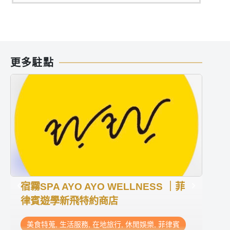
更多駐點
宿霧SPA AYO AYO WELLNESS ｜菲
薄荷
律賓遊學新飛特約商店
遊
美食特蒐
,
生活服務
,
在地旅行
,
休閒娛樂
,
菲律賓
美