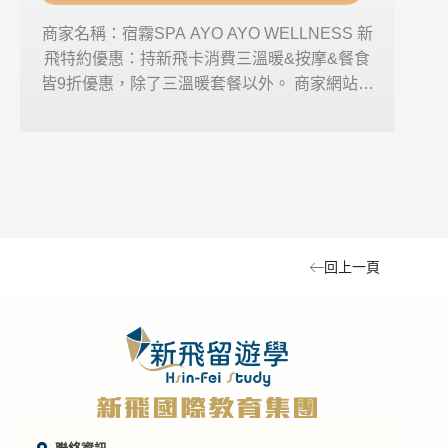
商家名稱：宿霧SPA AYO AYO WELLNESS 新
商家
飛特約優惠：持新飛卡消費三溫暖&按摩&餐食
特約
皆9折優惠，除了三溫暖套餐以外。 商家網站：
網站
Facebook 、 Instagram 營業時間：星期一~五
12:00pm-12:00am & 星期六、日10:00am-
11:
12:00am 商家電話0961 7549854 商家地址：
商
AYO AYO WELLNESS （靠近SMEAG-
CAPITAL校區）
回上一頁