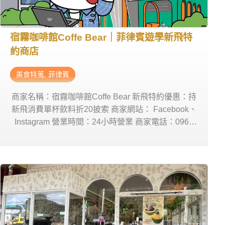
宿霧咖啡館Coffe Bear｜菲律賓遊學新飛特
約商店
美食特蒐
,
菲律賓
商家名稱：宿霧咖啡館Coffe Bear 新飛特約優惠：持
新飛消費單杯飲料折20披索 商家網站： Facebook、
Instagram 營業時間：24小時營業 商家電話：0962
923 7309 商家地址： Cebu City, 6000 Cebu