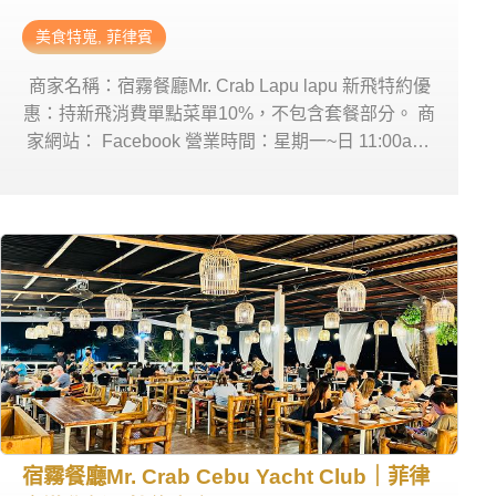
美食特蒐
,
菲律賓
商家名稱：宿霧餐廳Mr. Crab Lapu lapu 新飛特約優
惠：持新飛消費單點菜單10%，不包含套餐部分。 商
家網站： Facebook 營業時間：星期一~日 11:00am-
9:00pm 商家地址： 在The Promenade Mactan商場
裡面 The Promenade Mactan, Punta Engaño, Lapu-
Lapu City, Philippines, 6016
宿霧餐廳Mr. Crab Cebu Yacht Club｜菲律