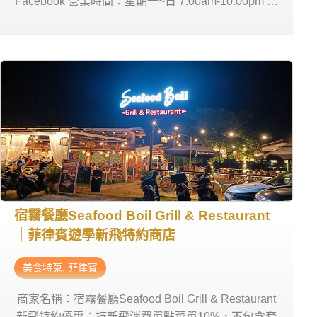
Facebook 營業時間：星期一~日 7:00am-10:00pm 商
家地址： (靠近ICRAZY academy) Highway, Babag II
babag trancentral, Cebu City, 6000 Cebu
宿霧餐廳Seafood Boil Grill & Restaurant
｜菲律賓遊學新飛特約商店
美食特蒐
,
菲律賓
商家名稱：宿霧餐廳Seafood Boil Grill & Restaurant
新飛特約優惠：持新飛消費單點菜單10%，不包含套