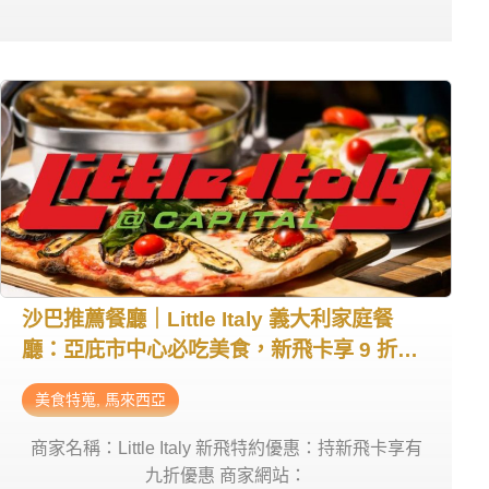
營業時間：週一~日 09:00 – 21:30 商家電話：+60
11-5869 3538 商家地址：12Lorong Plaza Kingfisher
5, 88400 Kota Kinabalu, Sabah, Malaysia
沙巴推薦餐廳｜Little Italy 義大利家庭餐
廳：亞庇市中心必吃美食，新飛卡享 9 折優
惠｜馬來西亞遊學新飛特約商店
美食特蒐
,
馬來西亞
商家名稱：Little Italy 新飛特約優惠：持新飛卡享有
九折優惠 商家網站：