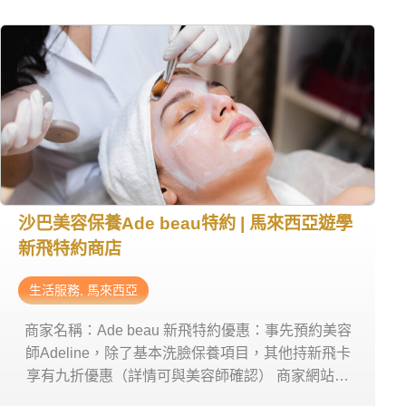
Lorong Plaza Kingfisher 6, Likas, 88450 Kota
Kinabalu, Sabah, 馬來西亞
沙巴美容保養Ade beau特約 | 馬來西亞遊學
新飛特約商店
生活服務
,
馬來西亞
商家名稱：Ade beau 新飛特約優惠：事先預約美容
師Adeline，除了基本洗臉保養項目，其他持新飛卡
享有九折優惠（詳情可與美容師確認） 商家網站：
Instagram 營業時間：請1-2天前預約 商家電話：+60