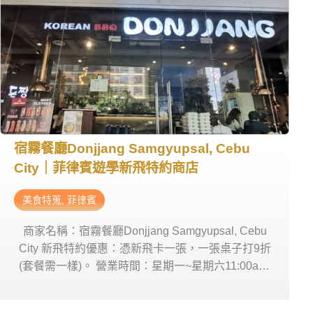
宿霧餐廳Donjjang Samgyupsal, Cebu
City｜菲律賓遊學新飛特約商店
美食特蒐
,
菲律賓
商家名稱：宿霧餐廳Donjjang Samgyupsal, Cebu
City 新飛特約優惠：憑新飛卡一張，一張桌子打9折
(套餐需一樣)。 營業時間：星期一~星期六11:00am-
00:00，星期日24小時營業。 商家地址：Donjjang
Samgyupsal, Cebu City