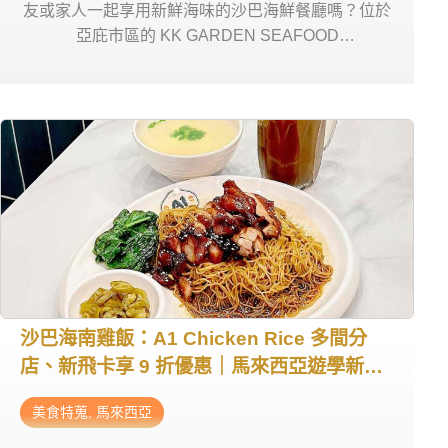
友或家人一起享用新鮮海味的沙巴海鮮餐廳嗎？位於
亞庇市區的 KK GARDEN SEAFOOD
RESTAURANT，是新飛留遊學中心合作的特約商店
之一。餐廳提供多樣化的現撈海鮮與在地風味料理，
持新飛卡消費即可享有九折優惠。
沙巴海南雞飯：A1 Chicken Rice 多間分
店、新飛卡享 9 折優惠｜馬來西亞遊學新飛
特約商店
美食特蒐
,
馬來西亞