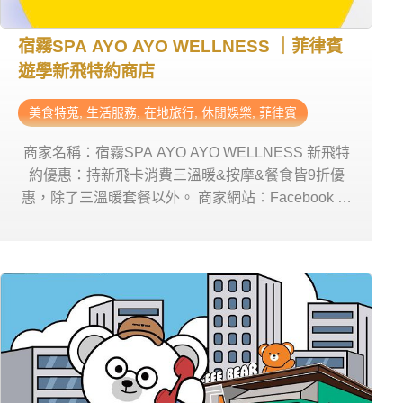
宿霧SPA AYO AYO WELLNESS ｜菲律賓
遊學新飛特約商店
美食特蒐
,
生活服務
,
在地旅行
,
休閒娛樂
,
菲律賓
商家名稱：宿霧SPA AYO AYO WELLNESS 新飛特
約優惠：持新飛卡消費三溫暖&按摩&餐食皆9折優
惠，除了三溫暖套餐以外。 商家網站：Facebook 、
Instagram 營業時間：星期一~五 12:00pm-12:00am
& 星期六、日10:00am-12:00am 商家電話0961
7549854 商家地址：AYO AYO WELLNESS （靠近
SMEAG-CAPITAL校區）