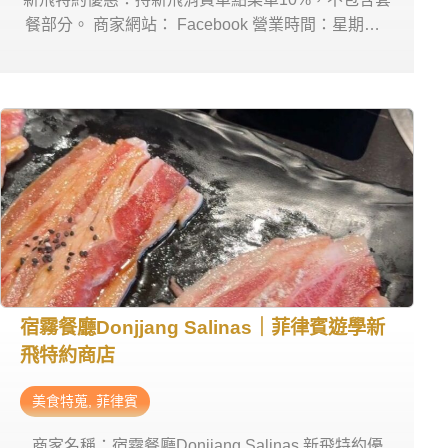
餐部分。 商家網站： Facebook 營業時間：星期一~
日 11:00am-10:00pm 商家電話： 0936 727 5237 商
家地址： Cebu Yacht Club
宿霧餐廳Donjjang Salinas｜菲律賓遊學新
飛特約商店
美食特蒐
,
菲律賓
商家名稱：宿霧餐廳Donjjang Salinas 新飛特約優