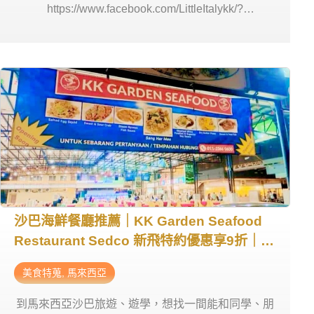
https://www.facebook.com/LittleItalykk/?
locale=zh_TW 營業時間：週一~日 12:00 – 22:00 商
家電話： +60 88-232 231 商家地址：Ground Floor,
Hotel Capital, Jln Haji Saman, Pusat Bandar Kota
Kinabalu, 88400 Kota Kinabalu, Sabah, 馬來西亞
沙巴海鮮餐廳推薦｜KK Garden Seafood
Restaurant Sedco 新飛特約優惠享9折｜馬
來西亞遊學新飛特約商店
美食特蒐
,
馬來西亞
到馬來西亞沙巴旅遊、遊學，想找一間能和同學、朋