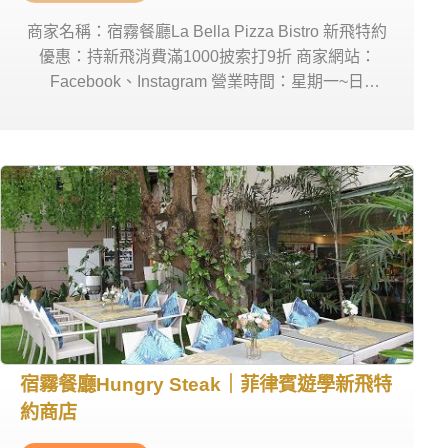
商家名稱：宿霧餐廳La Bella Pizza Bistro 新飛特約
優惠：持新飛消費滿1000披索打9折 商家網站：
Facebook、Instagram 營業時間：星期一~日
11:00am-9:00pm 商家電話：0915 856 1269 商家地
址： The Gallery, Pope John Paul II Ave, Cebu City,
6000 Cebu
宿霧餐廳Hungry Steak｜菲律賓遊學新飛特
約商店